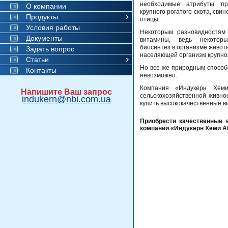
необходимые атрибуты пр
О компании
крупного рогатого скота, сви
Продукты
птицы.
Условия работы
Некоторым разновидностям 
Документы
витамины, ведь некотор
биосинтез в организме живот
Задать вопрос
населяющей организм крупного
Статьи
Но все же природным способ
Контакты
невозможно.
Компания «Индукерн Хем
Напишите Ваш запрос
сельскохозяйственной живно
indukern@nbi.com.ua
купить высококачественные в
Приобрести качественные 
компании «Индукерн Хеми А