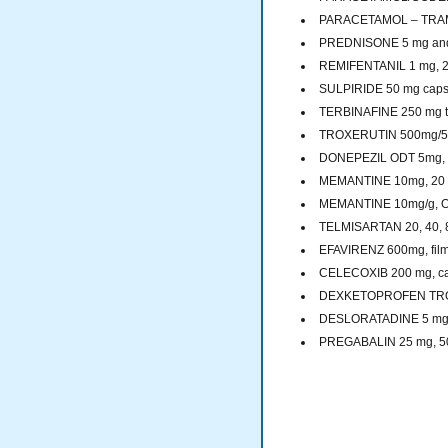
PARACETAMOL – TRAMA
PREDNISONE 5 mg and 
REMIFENTANIL 1 mg, 2
SULPIRIDE 50 mg caps
TERBINAFINE 250 mg t
TROXERUTIN 500mg/5ml
DONEPEZIL ODT 5mg, 
MEMANTINE 10mg, 20 m
MEMANTINE 10mg/g, Or
TELMISARTAN 20, 40, 8
EFAVIRENZ 600mg, film 
CELECOXIB 200 mg, ca
DEXKETOPROFEN TROM
DESLORATADINE 5 mg 
PREGABALIN 25 mg, 50